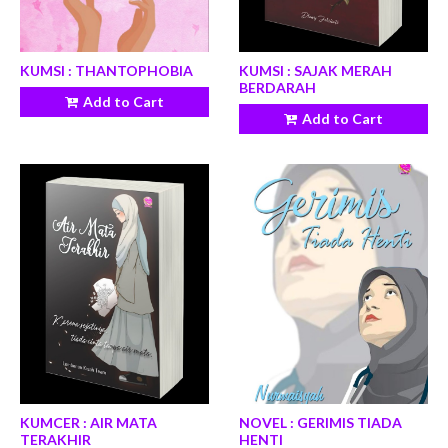
KUMSI : THANTOPHOBIA
KUMSI : SAJAK MERAH
BERDARAH
Add to Cart
Add to Cart
KUMCER : AIR MATA
NOVEL : GERIMIS TIADA
TERAKHIR
HENTI