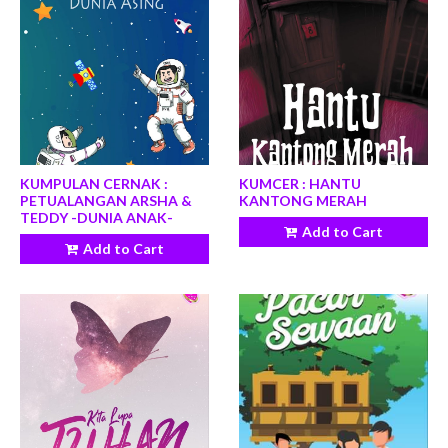
KUMPULAN CERNAK :
KUMCER : HANTU
PETUALANGAN ARSHA &
KANTONG MERAH
TEDDY -DUNIA ANAK-
Add to Cart
Add to Cart