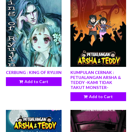
CERBUNG : KING OF RYUJIN
KUMPULAN CERNAK :
PETUALANGAN ARSHA &
Add to Cart
TEDDY -KAMI TIDAK
TAKUT MONSTER-
Add to Cart