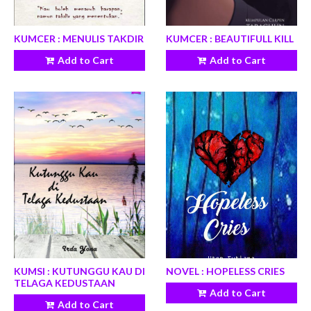
KUMCER : MENULIS TAKDIR
KUMCER : BEAUTIFULL KILL
Add to Cart
Add to Cart
KUMSI : KUTUNGGU KAU DI
NOVEL : HOPELESS CRIES
TELAGA KEDUSTAAN
Add to Cart
Add to Cart