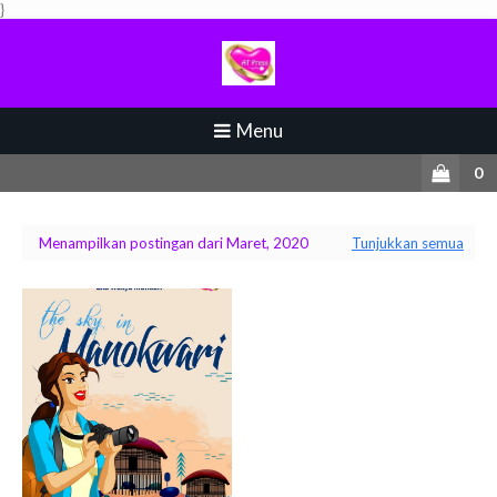
}
Menu
0
Menampilkan postingan dari Maret, 2020
Tunjukkan semua