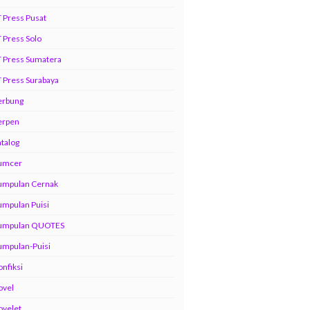
 Press Pusat
 Press Solo
 Press Sumatera
 Press Surabaya
erbung
erpen
talog
umcer
umpulan Cernak
mpulan Puisi
umpulan QUOTES
umpulan-Puisi
nfiksi
ovel
ovelet