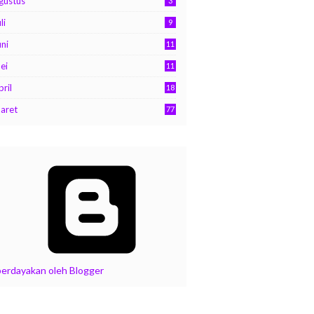
gustus
3
li
9
uni
11
ei
11
pril
18
aret
77
berdayakan oleh Blogger