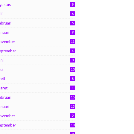
gustus
9
li
6
ebruari
5
anuari
9
ovember
11
eptember
4
uni
3
ei
10
pril
8
aret
1
ebruari
15
anuari
13
ovember
2
eptember
10