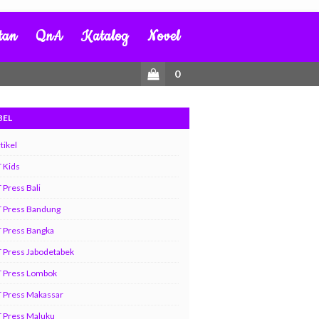
tan
QnA
Katalog
Novel
0
BEL
tikel
 Kids
 Press Bali
T Press Bandung
 Press Bangka
 Press Jabodetabek
T Press Lombok
 Press Makassar
 Press Maluku