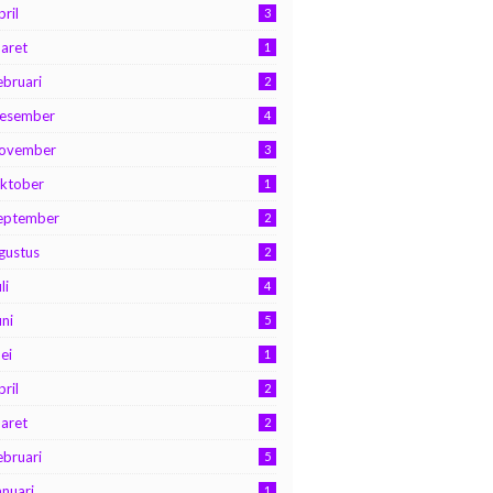
pril
3
aret
1
ebruari
2
esember
4
ovember
3
ktober
1
eptember
2
gustus
2
li
4
uni
5
ei
1
pril
2
aret
2
ebruari
5
anuari
1