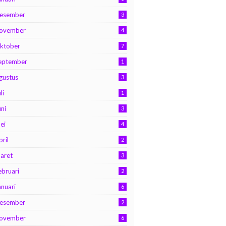
esember
3
ovember
4
ktober
7
eptember
1
gustus
3
li
1
uni
3
ei
4
pril
2
aret
3
ebruari
2
anuari
6
esember
2
ovember
6