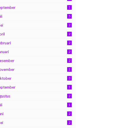
eptember
1
li
5
ei
2
pril
2
ebruari
2
anuari
2
esember
2
ovember
1
ktober
3
eptember
1
gustus
2
li
1
uni
2
ei
2