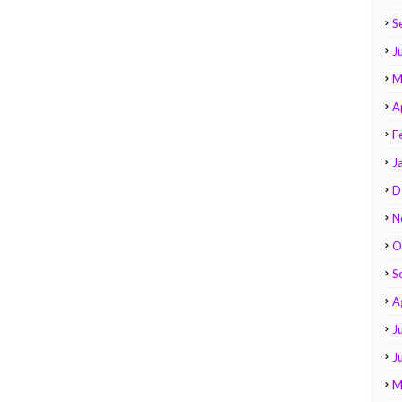
S
Ju
M
A
F
J
D
N
O
S
A
Ju
J
M