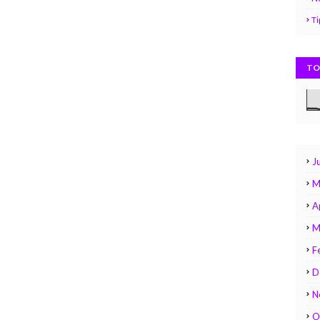
Ti
TO
Ju
M
A
M
F
D
N
O