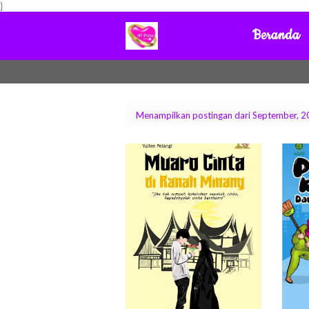
}
Beranda
Menampilkan postingan dari September, 
by
by