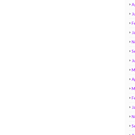
A
Ju
F
J
N
S
J
M
A
M
F
J
N
S