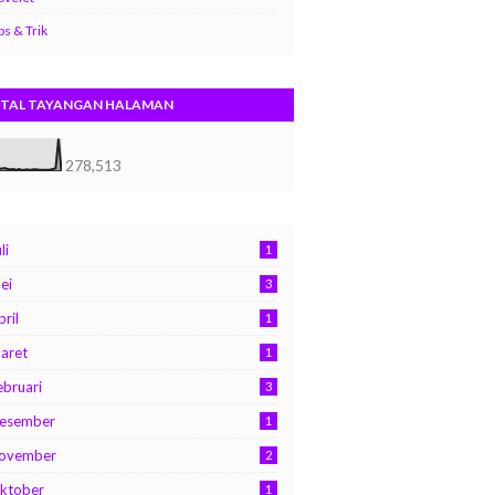
ps & Trik
TAL TAYANGAN HALAMAN
278,513
li
1
ei
3
pril
1
aret
1
ebruari
3
esember
1
ovember
2
ktober
1