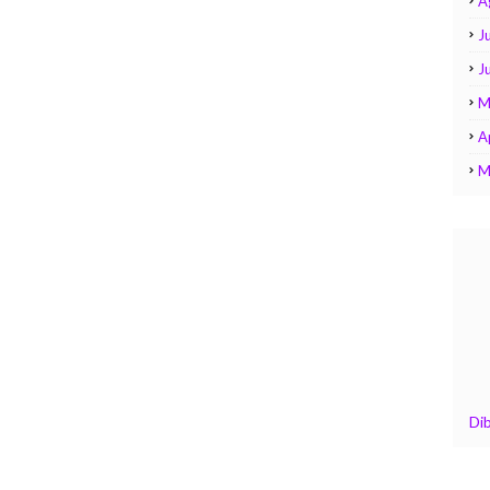
A
Ju
J
M
A
M
Di