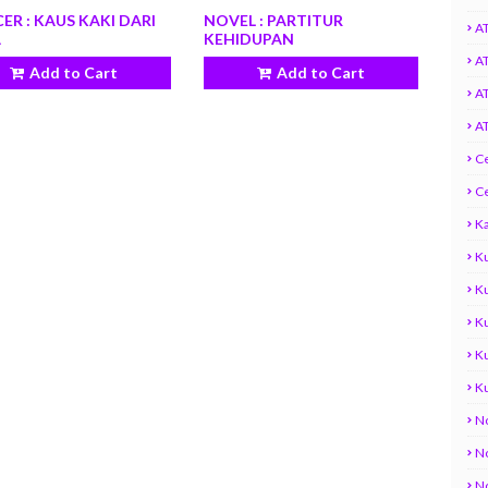
ER : KAUS KAKI DARI
NOVEL : PARTITUR
AT
A
KEHIDUPAN
AT
Add to Cart
Add to Cart
AT
AT
C
C
Ka
K
K
Ku
K
K
No
N
N