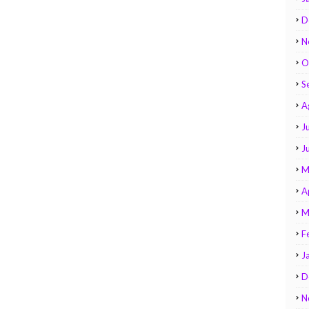
D
N
O
S
A
Ju
J
M
A
M
F
J
D
N