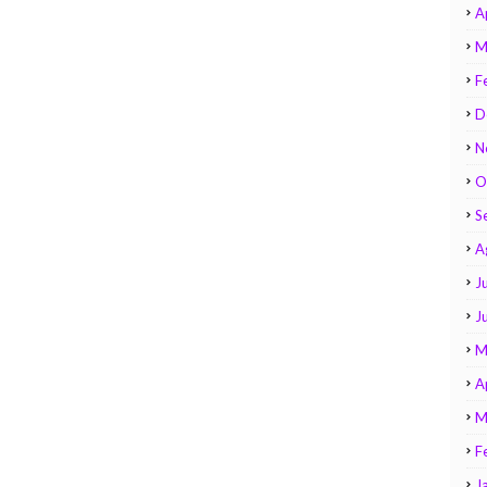
A
M
F
D
N
O
S
A
Ju
J
M
A
M
F
J