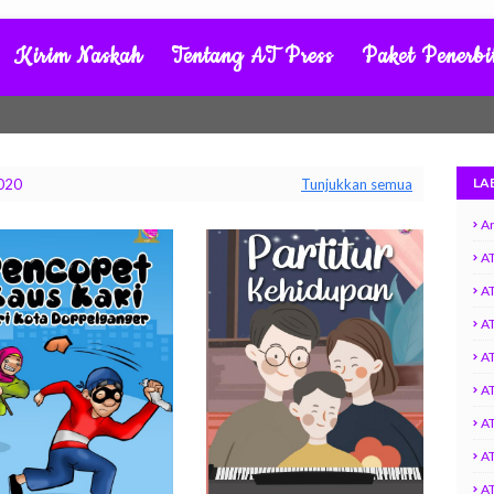
Kirim Naskah
Tentang AT Press
Paket Penerbi
LA
2020
Tunjukkan semua
Ar
AT
by
AT
A
AT
AT
A
AT
AT