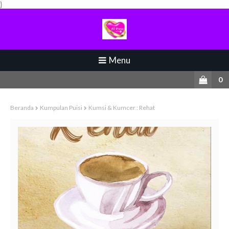
}
Menu
0
Beranda
Kumpulan Puisi
Kumsi & Kumcer : Rehat