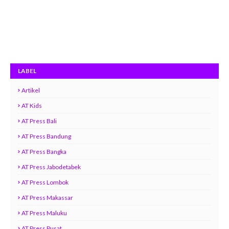
LABEL
Artikel
AT Kids
AT Press Bali
AT Press Bandung
AT Press Bangka
AT Press Jabodetabek
AT Press Lombok
AT Press Makassar
AT Press Maluku
AT Press Pusat