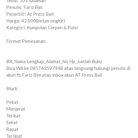
Tebal: 103 halaman
Penulis: Fariz Bim
Penerbit : At Press Bali
Harga: 42.000(belum ongkir)
Kategori: Kumpulan Cerpen & Puisi
Format Pemesanan:
BR_Nama Lengkap_Alamat_No Hp_Jumlah Buku
Bisa WA ke 085743597948 atau langsung hubungi penulis di
akun fb Fariz Bim atau inbox akun AT Press Bali
Blurb:
Pekat
Menjerat
Terikat
Sekat
Rapat
Terlipat