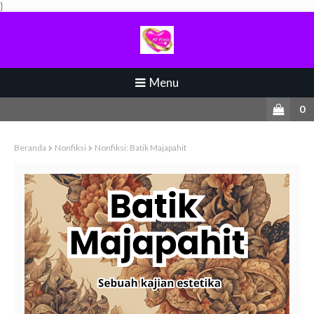
}
Menu
0
Beranda
Nonfiksi
Nonfiksi: Batik Majapahit