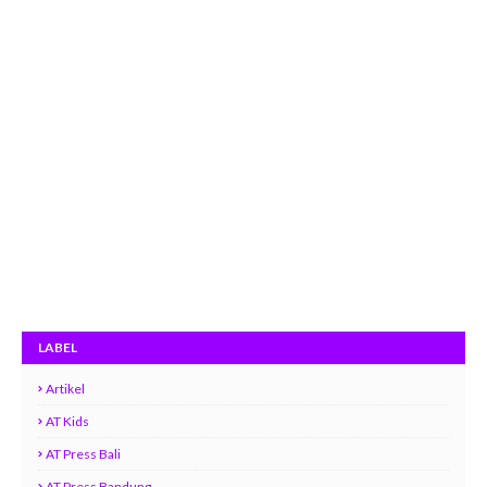
LABEL
Artikel
AT Kids
AT Press Bali
AT Press Bandung