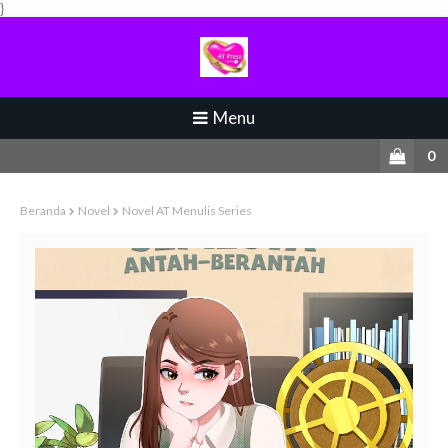
}
Menu
0
Beranda
Novel
Novel AT Menulis Series