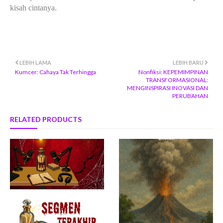
kisah cintanya.
LEBIH LAMA
LEBIH BARU
Kumcer: Cahaya Tak Terhingga
Nonfiksi: KEPEMIMPINAN
TRANSFORMASIONAL:
MENGINSPIRASI INOVASI DAN
PERUBAHAN
RELATED PRODUCTS