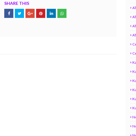
SHARE THIS
AT
AT
AT
AT
C
C
Ka
K
K
Ku
K
K
No
N
N