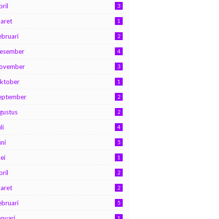
pril
3
aret
1
ebruari
2
esember
4
ovember
3
ktober
1
eptember
2
gustus
2
li
4
uni
5
ei
1
pril
2
aret
2
ebruari
5
anuari
1