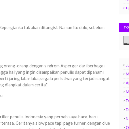
Ti
Kepergianku tak akan ditangisi. Namun itu dulu, sebelum
TO
Ju
g orang-orang dengan sindrom Asperger dari berbagai
ngga hal yang ingin disampaikan penulis dapat dipahami
M
rti jaring laba-laba, segala peristiwa yang terjadi sangat
A
g diangkat dalam cerita."
M
ku
F
D
hriller penulis Indonesia yang pernah saya baca, baru
N
terasa. Ceritanya slow pace tapi page turner, dengan clue
O