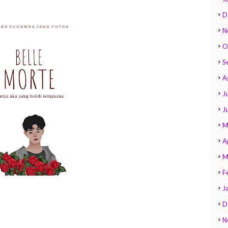
D
N
O
S
A
Ju
J
M
A
M
F
J
D
N