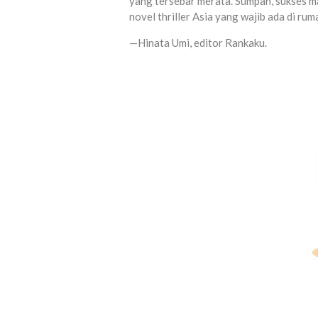
yang tersebar merata. Sumpah, sukses m
novel thriller Asia yang wajib ada di ruma
—Hinata Umi, editor Rankaku.