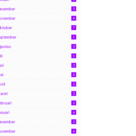
esember
3
ovember
4
ktober
7
eptember
1
gustus
3
li
1
uni
3
ei
4
pril
2
aret
3
ebruari
2
anuari
6
esember
2
ovember
6