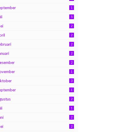
eptember
1
li
5
ei
2
pril
2
ebruari
2
anuari
2
esember
2
ovember
1
ktober
3
eptember
1
gustus
2
li
1
uni
2
ei
2