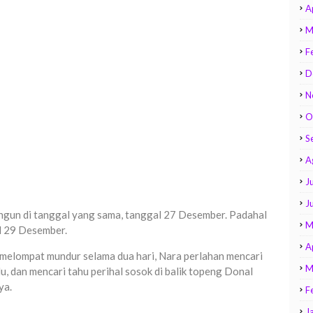
A
M
F
D
N
O
S
A
Ju
J
angun di tanggal yang sama, tanggal 27 Desember. Padahal
M
al 29 Desember.
A
 melompat mundur selama dua hari, Nara perlahan mencari
M
u, dan mencari tahu perihal sosok di balik topeng Donal
ya.
F
J