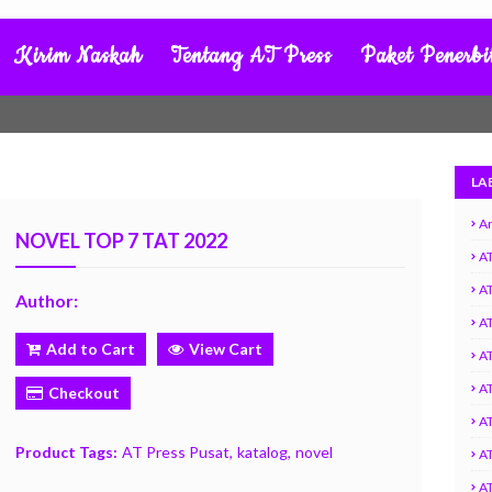
Kirim Naskah
Tentang AT Press
Paket Penerbi
LA
Ar
NOVEL TOP 7 TAT 2022
AT
AT
Author:
A
Add to Cart
View Cart
AT
AT
Checkout
A
Product Tags:
AT Press Pusat
katalog
novel
AT
AT