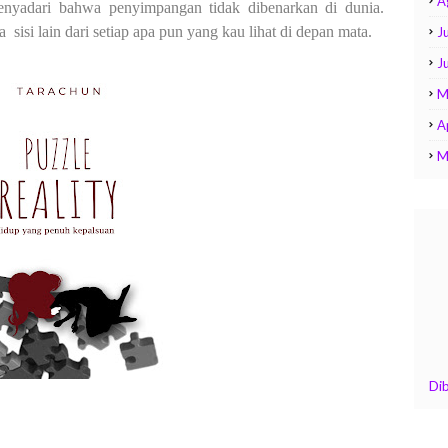
A
nyadari bahwa penyimpangan tidak dibenarkan di dunia.
a
sisi lain dari setiap apa pun yang kau lihat di depan mata.
Ju
J
M
A
M
Di