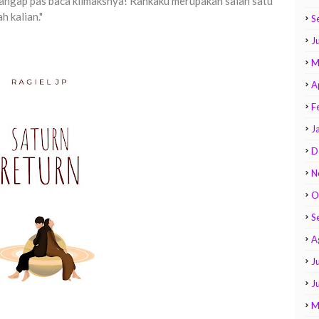
angap pas baca klimaksnya! Rankaku merupakan salah satu
h kalian."
S
Ju
M
A
F
J
D
N
O
S
A
Ju
J
M