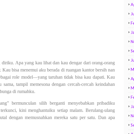
A
Ju
F
J
N
S
J
 diriku. Apa yang kau lihat dan kau dengar dari orang-orang
M
r. Kau bisa menemui aku berada di ruangan kantor bersih nan
ebagai role model—yang taruhan tidak bisa kau dapati. Kau
A
lu sama, tampil memesona dengan cercah-cercah keindahan
M
 bunga di rumahku.
F
ang” bermunculan silih berganti menyebabkan pribadiku
J
 terkunci, kini menghantuiku setiap malam. Berulang-ulang
N
rutal dengan memusnahkan mereka satu per satu. Dan apa
S