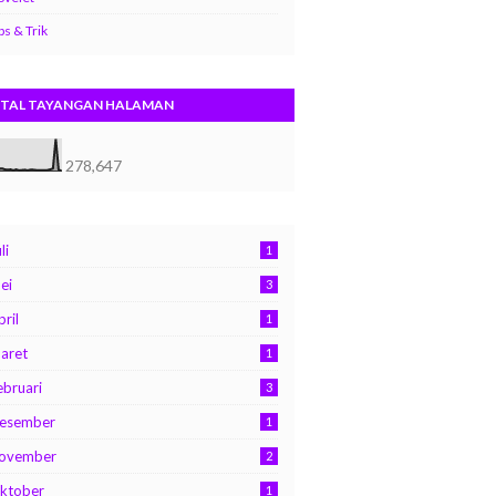
ps & Trik
TAL TAYANGAN HALAMAN
278,647
li
1
ei
3
pril
1
aret
1
ebruari
3
esember
1
ovember
2
ktober
1