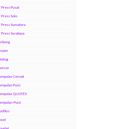
 Press Pusat
 Press Solo
 Press Sumatera
 Press Surabaya
erbung
erpen
talog
umcer
umpulan Cernak
mpulan Puisi
umpulan QUOTES
umpulan-Puisi
nfiksi
ovel
ovelet