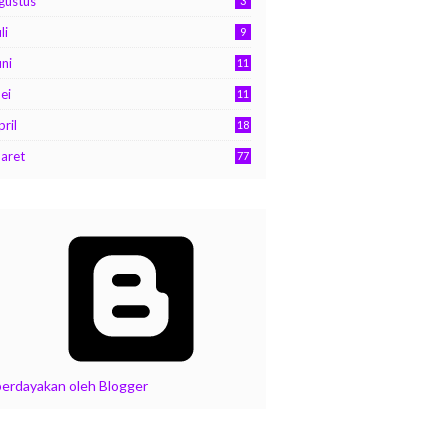
gustus
3
li
9
uni
11
ei
11
pril
18
aret
77
berdayakan oleh Blogger