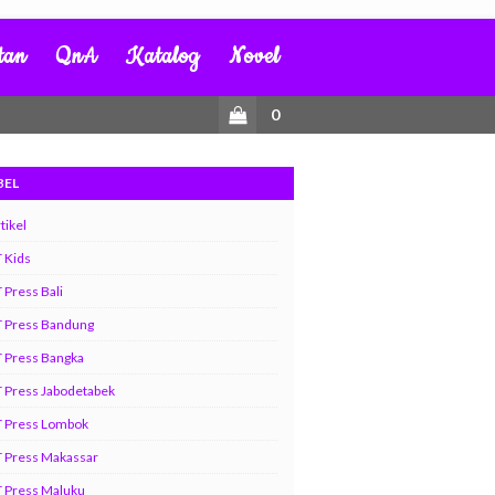
tan
QnA
Katalog
Novel
0
BEL
tikel
 Kids
 Press Bali
T Press Bandung
 Press Bangka
 Press Jabodetabek
T Press Lombok
 Press Makassar
 Press Maluku