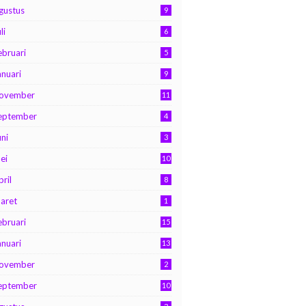
gustus
9
li
6
ebruari
5
anuari
9
ovember
11
eptember
4
uni
3
ei
10
pril
8
aret
1
ebruari
15
anuari
13
ovember
2
eptember
10