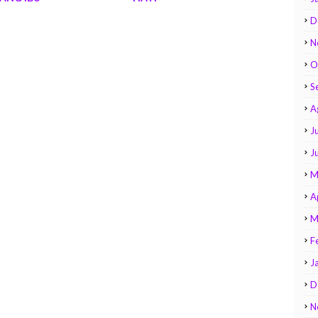
D
N
O
S
A
Ju
J
M
A
M
F
J
D
N