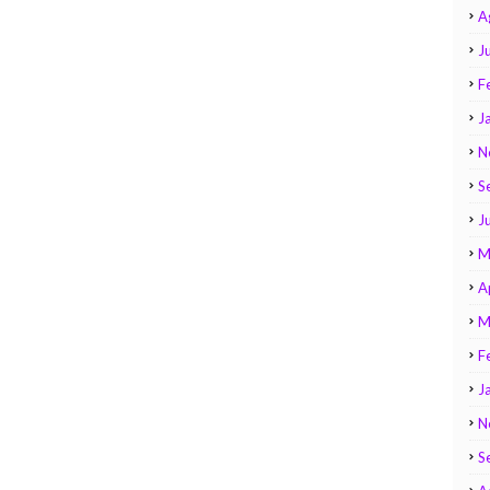
A
Ju
F
J
N
S
J
M
A
M
F
J
N
S