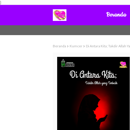
}
Beranda
Beranda
Kumcer
Di Antara Kita; Takdir Allah Y