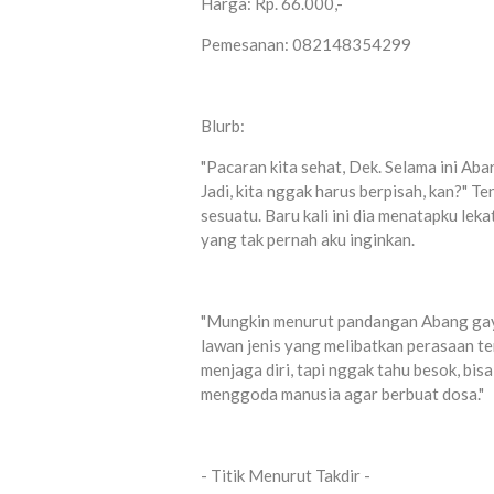
Harga: Rp. 66.000,-
Pemesanan: 082148354299
Blurb:
"Pacaran kita sehat, Dek. Selama ini Ab
Jadi, kita nggak harus berpisah, kan?" 
sesuatu. Baru kali ini dia menatapku le
yang tak pernah aku inginkan.
"Mungkin menurut pandangan Abang gaya 
lawan jenis yang melibatkan perasaan te
menjaga diri, tapi nggak tahu besok, bis
menggoda manusia agar berbuat dosa."
- Titik Menurut Takdir -