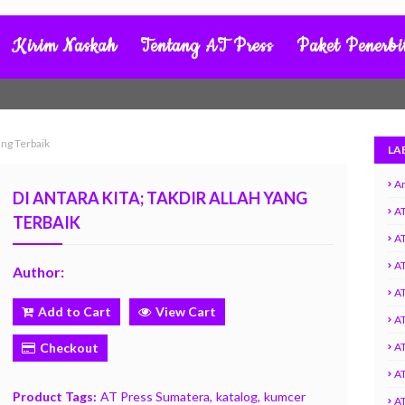
Kirim Naskah
Tentang AT Press
Paket Penerbi
ang Terbaik
LA
Ar
DI ANTARA KITA; TAKDIR ALLAH YANG
AT
TERBAIK
AT
A
Author:
AT
Add to Cart
View Cart
AT
Checkout
A
AT
Product Tags:
AT Press Sumatera
katalog
kumcer
AT