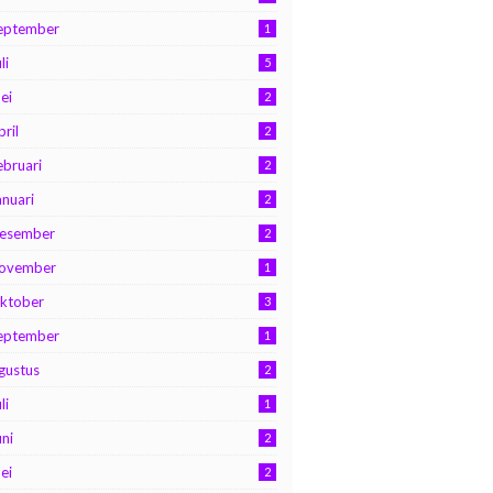
eptember
1
li
5
ei
2
pril
2
ebruari
2
anuari
2
esember
2
ovember
1
ktober
3
eptember
1
gustus
2
li
1
uni
2
ei
2