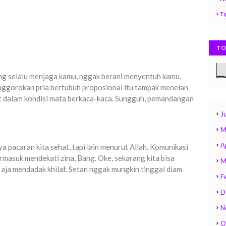
Ti
TO
ang selalu menjaga kamu, nggak berani menyentuh kamu.
Tenggorokan pria bertubuh proposional itu tampak menelan
kat dalam kondisi mata berkaca-kaca. Sungguh, pemandangan
Ju
M
A
pacaran kita sehat, tapi lain menurut Allah. Komunikasi
rmasuk mendekati zina, Bang. Oke, sekarang kita bisa
M
a aja mendadak khilaf. Setan nggak mungkin tinggal diam
F
D
N
O