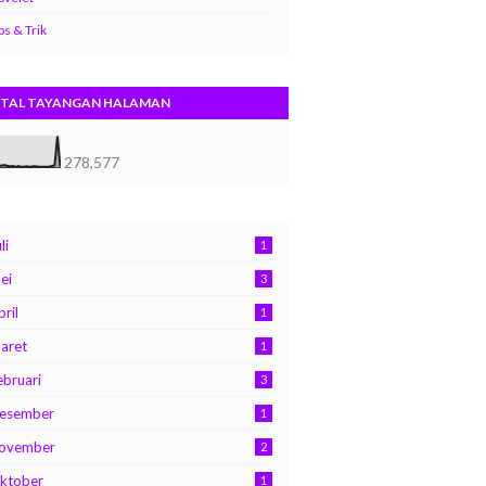
ps & Trik
TAL TAYANGAN HALAMAN
278,577
li
1
ei
3
pril
1
aret
1
ebruari
3
esember
1
ovember
2
ktober
1