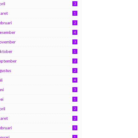
pril
3
aret
1
ebruari
2
esember
4
ovember
3
ktober
1
eptember
2
gustus
2
li
4
uni
5
ei
1
pril
2
aret
2
ebruari
5
anuari
1