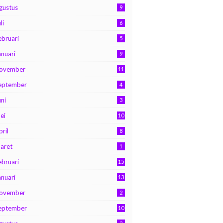
gustus
9
li
6
ebruari
5
anuari
9
ovember
11
eptember
4
uni
3
ei
10
pril
8
aret
1
ebruari
15
anuari
13
ovember
2
eptember
10