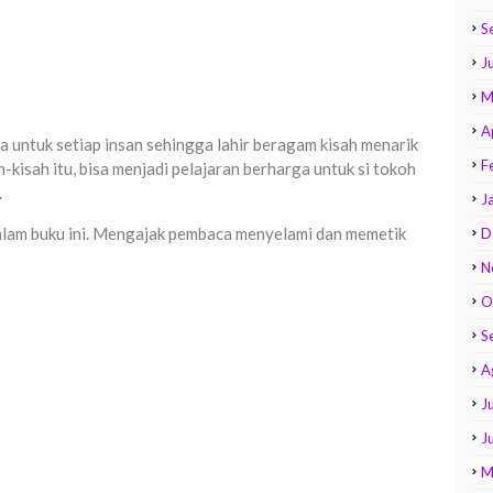
S
Ju
M
A
sa untuk setiap insan sehingga lahir beragam kisah menarik
F
-kisah itu, bisa menjadi pelajaran berharga untuk si tokoh
.
J
dalam buku ini. Mengajak pembaca menyelami dan memetik
D
N
O
S
A
Ju
J
M