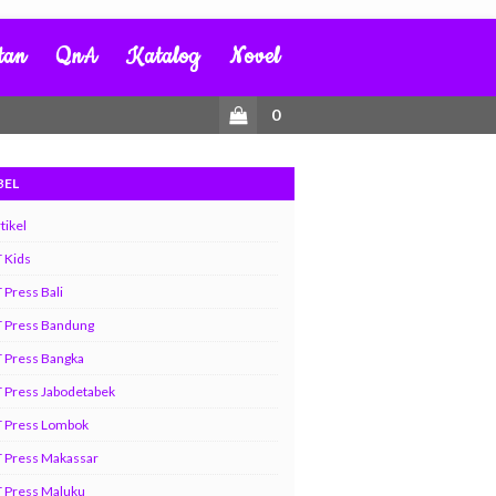
tan
QnA
Katalog
Novel
0
BEL
tikel
 Kids
 Press Bali
T Press Bandung
 Press Bangka
 Press Jabodetabek
T Press Lombok
 Press Makassar
 Press Maluku