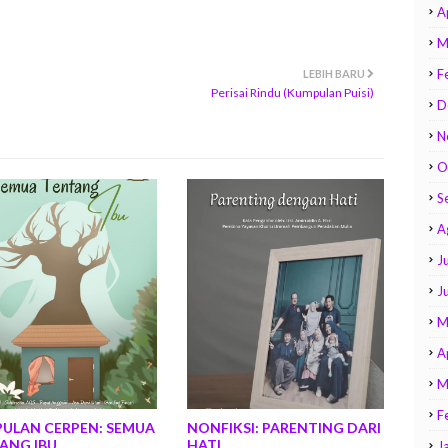
A
M
F
LEBIH BARU
Perisai Rindu (Kumpulan Puisi)
D
N
O
S
A
Ju
J
M
A
M
F
ULAN CERPEN: SEMUA
NONFIKSI: PARENTING DARI
ANG IBU
HATI
J