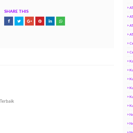
AT
SHARE THIS
AT
AT
AT
C
C
Ka
K
K
Ku
K
 Terbaik
K
No
N
N