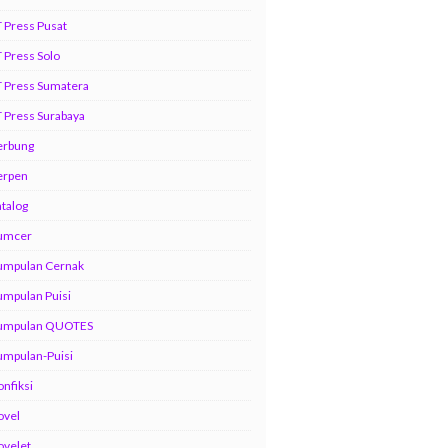
 Press Pusat
 Press Solo
 Press Sumatera
 Press Surabaya
erbung
erpen
talog
umcer
umpulan Cernak
mpulan Puisi
umpulan QUOTES
umpulan-Puisi
nfiksi
ovel
ovelet