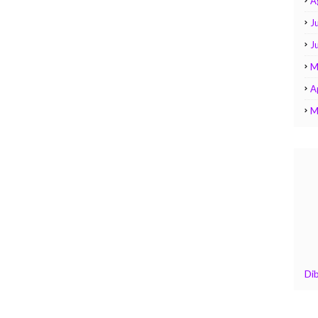
A
Ju
J
M
A
M
Di