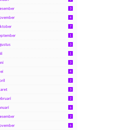
esember
3
ovember
4
ktober
7
eptember
1
gustus
3
li
1
uni
3
ei
4
pril
2
aret
3
ebruari
2
anuari
6
esember
2
ovember
6