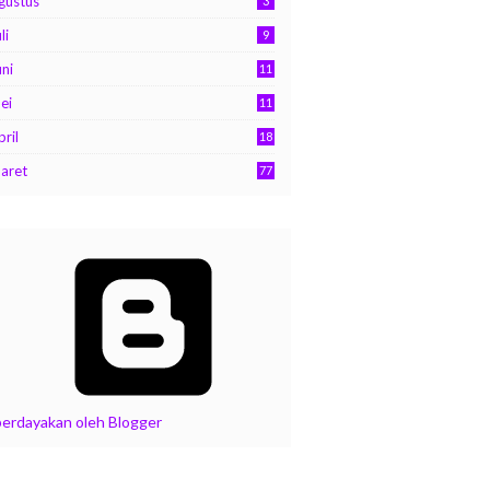
gustus
3
li
9
uni
11
ei
11
pril
18
aret
77
berdayakan oleh Blogger