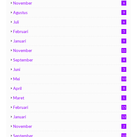
November
6
Agustus
9
Juli
6
Februari
5
Januari
9
November
11
September
4
Juni
3
Mei
10
April
8
Maret
1
Februari
15
Januari
13
November
2
September
10