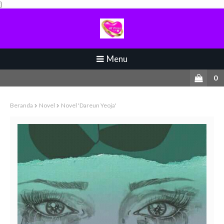
}
Menu
0
Beranda
Novel
Novel 'Dareun Yeoja'