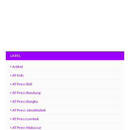
LABEL
Artikel
AT Kids
AT Press Bali
AT Press Bandung
AT Press Bangka
AT Press Jabodetabek
AT Press Lombok
AT Press Makassar